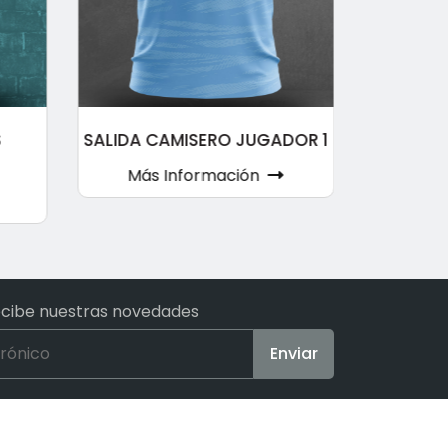
S
SALIDA CAMISERO JUGADOR 1
SALIDA
Más Información
Más
ecibe nuestras novedades
Enviar