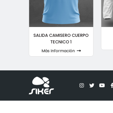
TECNICO
SALIDA CAMISERO CUERPO
3
TECNICO 1
ón
Más Información