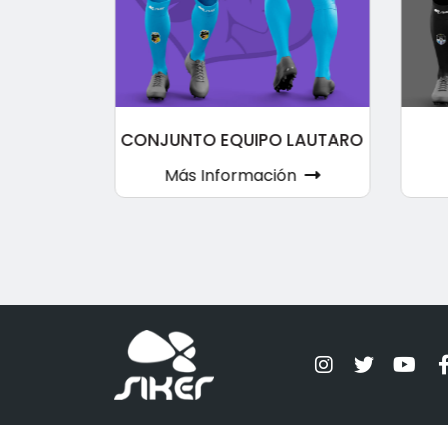
UIPO
CONJUNTO EQUIPO LAUTARO
O
Más Información
ón