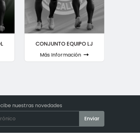
OL
CONJUNTO EQUIPO LJ
Más Información
Más
ecibe nuestras novedades
Enviar